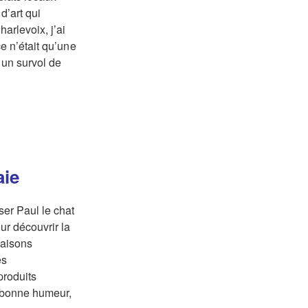
d’art qui
arlevoix, j’ai
ce n’était qu’une
 un survol de
aie
ser Paul le chat
ur découvrir la
maisons
es
produits
e bonne humeur,