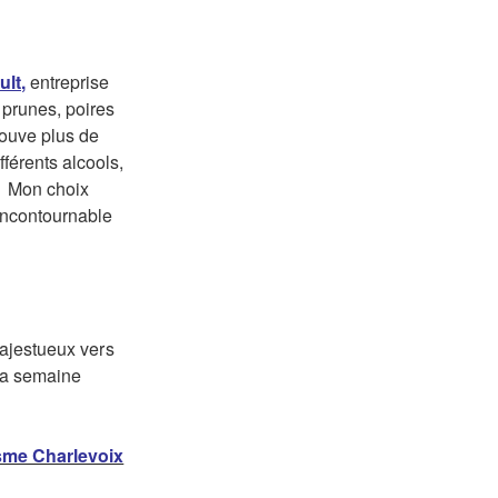
lt,
entreprise
, prunes, poires
trouve plus de
fférents alcools,
s. Mon choix
Incontournable
 majestueux vers
 la semaine
isme Charlevoix