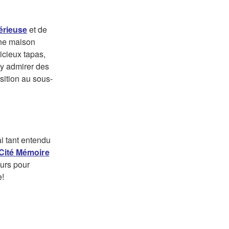
térieuse
et de
ne maison
licieux tapas,
 y admirer des
sition au sous-
ai tant entendu
Cité Mémoire
urs pour
e!