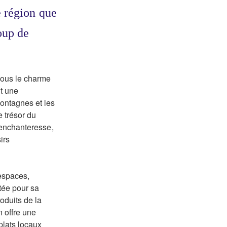
e région que
coup de
sous le charme
nt une
ontagnes et les
e trésor du
e enchanteresse,
irs
espaces,
tée pour sa
oduits de la
n offre une
plats locaux