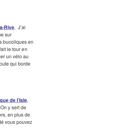
la-Rive
. J’ai
ue sur
es bucoliques en
ait le tour en
uer un vélo au
route qui borde
que de l’Isle
,
 On y sert de
ers, en plus de
’été vous pouvez