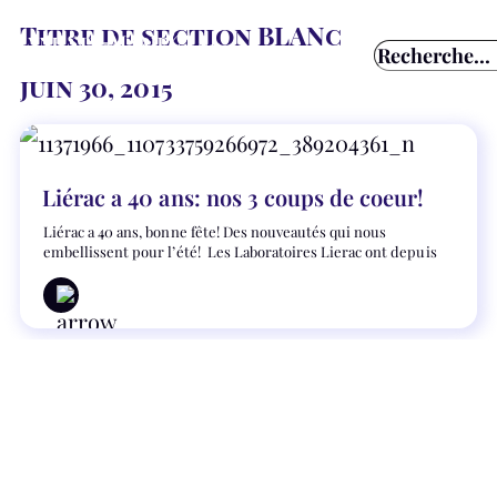
Titre de section BLANc
juin 30, 2015
Liérac a 40 ans: nos 3 coups de coeur!
Liérac a 40 ans, bonne fête! Des nouveautés qui nous
embellissent pour l’été! Les Laboratoires Lierac ont depuis