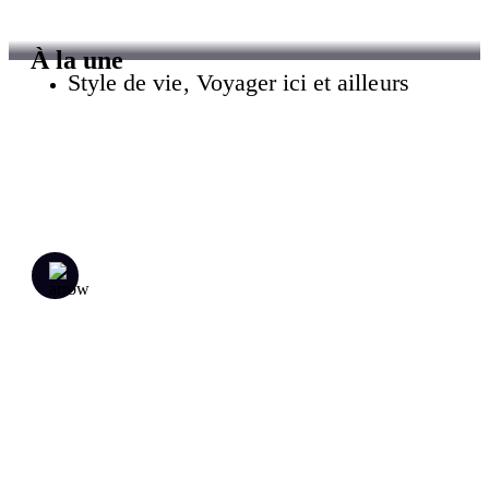
À la une
Style de vie
,
Voyager ici et ailleurs
Le Grand Lodge Mont-Tremblant,
pour les amoureux du plein air
Les Laurentides, c’est le paradis des sportifs et amoureux du
plein air. J’ai eu le bonheur d’y passer quelques …