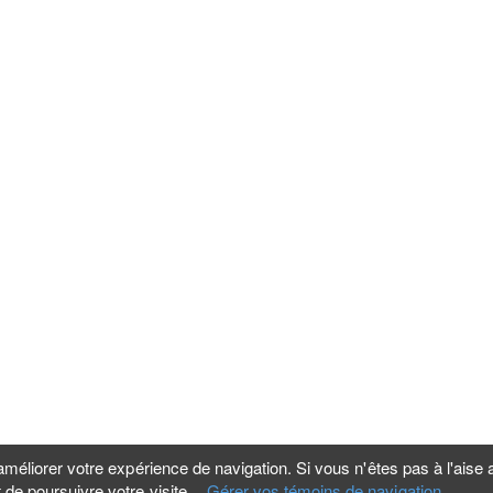
méliorer votre expérience de navigation. Si vous n'êtes pas à l'aise av
de poursuivre votre visite.
Gérer vos témoins de navigation