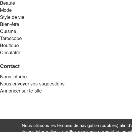
Beauté
Mode
Style de vie
Bien-être
Cuisine
Taroscope
Boutique
Circulaire
Contact
Nous joindre
Nous envoyer vos suggestions
Annoncer sur le site
Nous utilisons les témoins de navigation (cookies) afin d’a
de ces informations, veuillez revoir vos paramètres avant 