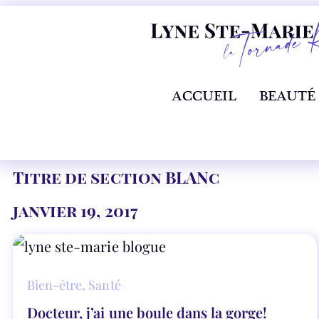
ACCUEIL
BEAUTÉ
Titre de section BLANc
janvier 19, 2017
Bien-être
,
Santé
Docteur, j’ai une boule dans la gorge!