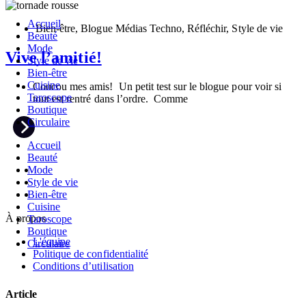
Accueil
Bien-être
,
Blogue Médias Techno
,
Réfléchir
,
Style de vie
Beauté
Mode
Vive l’amitié!
Style de vie
Bien-être
Cuisine
Coucou mes amis! Un petit test sur le blogue pour voir si
Taroscope
tout est rentré dans l’ordre. Comme
Boutique
Circulaire
Accueil
Beauté
Mode
Style de vie
Bien-être
Cuisine
À propos
Taroscope
Boutique
L'équipe
Circulaire
Politique de confidentialité
Conditions d’utilisation
Article