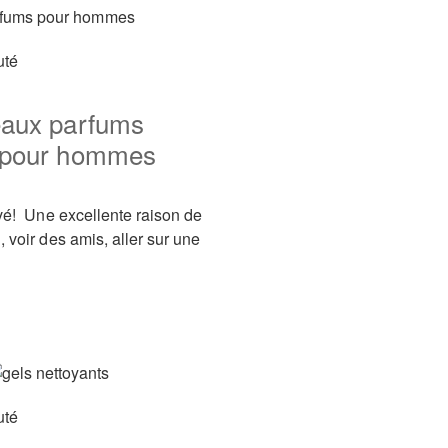
uté
eaux parfums
s pour hommes
rivé! Une excellente raison de
, voir des amis, aller sur une
uté