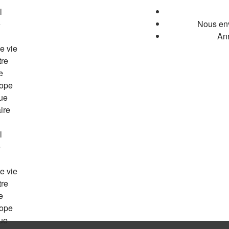
l
é
Nous en
Ann
e vie
tre
e
ope
ue
ire
l
é
e vie
tre
e
ope
ue