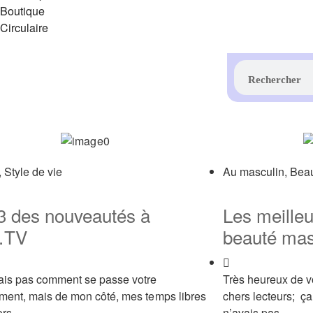
Boutique
Circulaire
,
Style de vie
Au masculin
,
Bea
3 des nouveautés à
Les meilleu
.TV
beauté mas
ais pas comment se passe votre
Très heureux de vo
ment, mais de mon côté, mes temps libres
chers lecteurs; ça
ors
n’avais pas