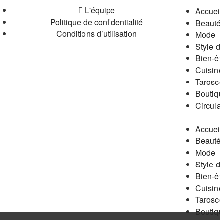
L'équipe
Accuei
Politique de confidentialité
Beaut
Conditions d’utilisation
Mode
Style d
Bien-ê
Cuisin
Tarosc
Boutiq
Circula
Accuei
Beaut
Mode
Style d
Bien-ê
Cuisin
Tarosc
Boutiq