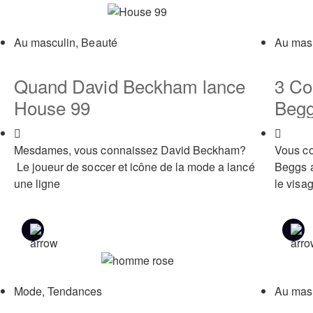
Au masculin
,
Beauté
Au mas
Quand David Beckham lance
3 Co
House 99
Beg
Beau
Mesdames, vous connaissez David Beckham?
Vous c
Le joueur de soccer et icône de la mode a lancé
Beggs 
une ligne
le visa
Mode
,
Tendances
Au mas