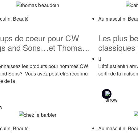
culin
,
Beauté
Au masculin
,
Bea
ups de coeur pour CW
Les plus b
gs and Sons…et Thomas
classique
doin
onnaissez les produits pour hommes CW
L’été est enfin ar
and Sons? Vous avez peut-être reconnu
sortir de la maison
ge de la
culin
,
Beauté
Au masculin
,
Bea