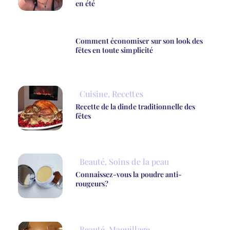
en été
Comment économiser sur son look des
fêtes en toute simplicité
Cuisine
,
Recettes
Recette de la dinde traditionnelle des
fêtes
Beauté
,
Soins de la peau
Connaissez-vous la poudre anti-
rougeurs?
Beauté
,
Maquillage