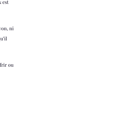
 est
von, ni
u’il
frir ou