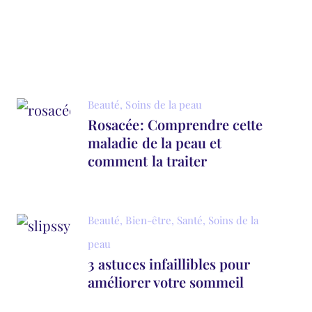
Beauté
,
Soins de la peau
Rosacée: Comprendre cette
maladie de la peau et
comment la traiter
Beauté
,
Bien-être
,
Santé
,
Soins de la
peau
3 astuces infaillibles pour
améliorer votre sommeil