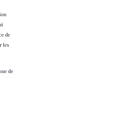
xion
ui
ce de
r les
inue de