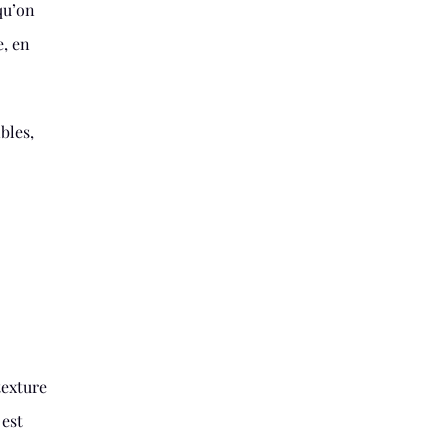
qu’on
e, en
bles,
texture
 est