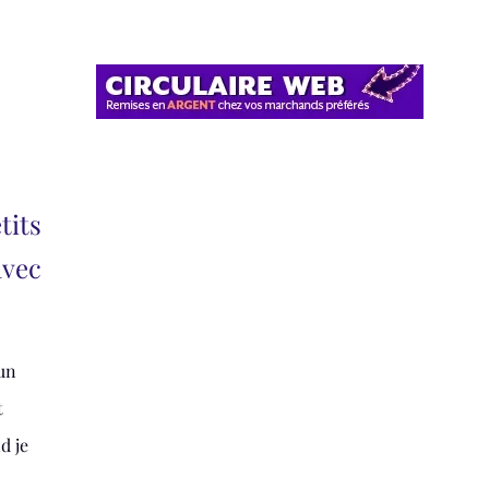
tits
avec
 un
t
d je