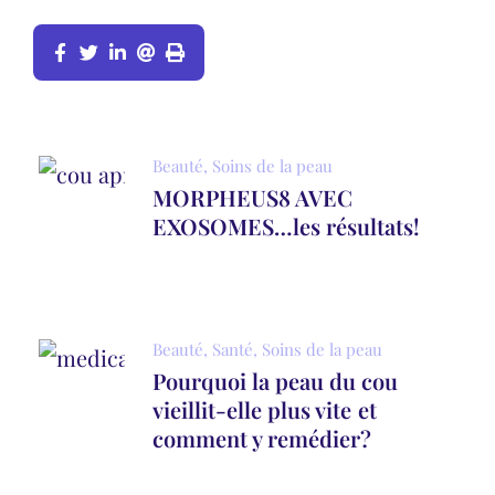
Beauté
,
Soins de la peau
MORPHEUS8 AVEC
EXOSOMES…les résultats!
Beauté
,
Santé
,
Soins de la peau
Pourquoi la peau du cou
vieillit-elle plus vite et
comment y remédier?