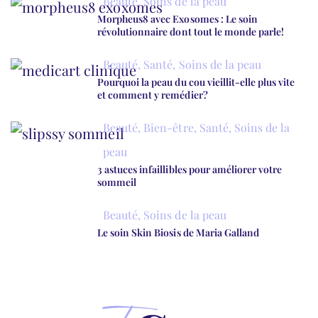
Beauté
,
Soins de la peau
Morpheus8 avec Exosomes : Le soin
révolutionnaire dont tout le monde parle!
Beauté
,
Santé
,
Soins de la peau
Pourquoi la peau du cou vieillit-elle plus vite
et comment y remédier?
Beauté
,
Bien-être
,
Santé
,
Soins de la
peau
3 astuces infaillibles pour améliorer votre
sommeil
Beauté
,
Soins de la peau
Le soin Skin Biosis de Maria Galland