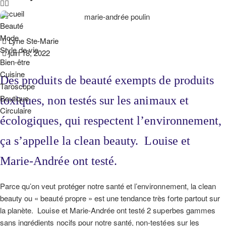
Accueil
Beauté
Mode
Lyne Ste-Marie
Style de vie
juin 18, 2022
Bien-être
Cuisine
Des produits de beauté exempts de produits
Taroscope
Boutique
toxiques, non testés sur les animaux et
Circulaire
écologiques, qui respectent l’environnement,
ça s’appelle la clean beauty. Louise et
Marie-Andrée ont testé.
Parce qu’on veut protéger notre santé et l’environnement, la clean
beauty ou « beauté propre » est une tendance très forte partout sur
la planète. Louise et Marie-Andrée ont testé 2 superbes gammes
sans ingrédients nocifs pour notre santé, non-testées sur les