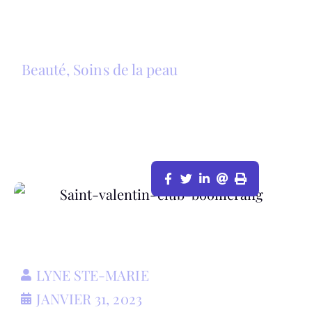
Beauté
,
Soins de la peau
UNE ATTENTION DE SAINT-VALENTIN
POUR EUX, DES REMISES EN ARGENT
POUR VOUS
LYNE STE-MARIE
JANVIER 31, 2023