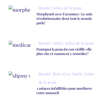
Beauté
,
Soins de la peau
Morpheus8 avec Exosomes : Le soin
révolutionnaire dont tout le monde
parle!
Beauté
,
Santé
,
Soins de la peau
Pourquoi la peau du cou vieillit-elle
plus vite et comment y remédier?
Beauté
,
Bien-être
,
Santé
,
Soins
de la peau
3 astuces infaillibles pour améliorer
votre sommeil