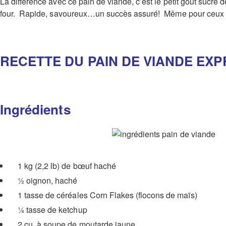
La différence avec ce pain de viande, c’est le petit goût sucré
four. Rapide, savoureux…un succès assuré! Même pour ceux qu
RECETTE DU PAIN DE VIANDE EX
Ingrédients
1 kg (2,2 lb) de bœuf haché
½ oignon, haché
1 tasse de céréales Corn Flakes (flocons de maïs)
¼ tasse de ketchup
2 cu. à soupe de moutarde jaune