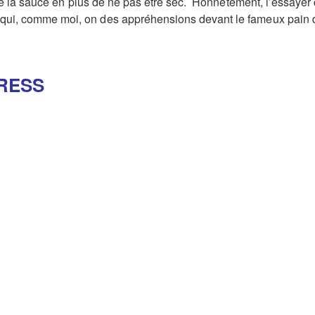
 de la sauce en plus de ne pas être sec. Honnêtement, l’essayer 
i, comme moi, on des appréhensions devant le fameux pain de 
PRESS