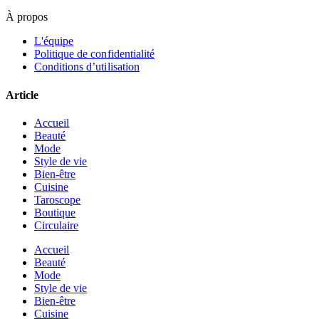
À propos
L'équipe
Politique de confidentialité
Conditions d’utilisation
Article
Accueil
Beauté
Mode
Style de vie
Bien-être
Cuisine
Taroscope
Boutique
Circulaire
Accueil
Beauté
Mode
Style de vie
Bien-être
Cuisine