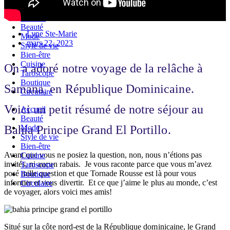
Accueil
Beauté
Lyne Ste-Marie
Mode
mars 22, 2023
Style de vie
Bien-être
Cuisine
On a adoré notre voyage de la relâche à
Taroscope
Boutique
Samana, en République Dominicaine.
Circulaire
Voici un petit résumé de notre séjour au
Accueil
Beauté
Mode
Bahia Principe Grand El Portillo.
Style de vie
Bien-être
Avant que vous ne posiez la question, non, nous n’étions pas
Cuisine
invités, ni aucun rabais. Je vous raconte parce que vous m’avez
Taroscope
posé mille question et que Tornade Rousse est là pour vous
Boutique
informer et vous divertir. Et ce que j’aime le plus au monde, c’est
Circulaire
de voyager, alors voici mes amis!
Situé sur la côte nord-est de la République dominicaine, le Grand