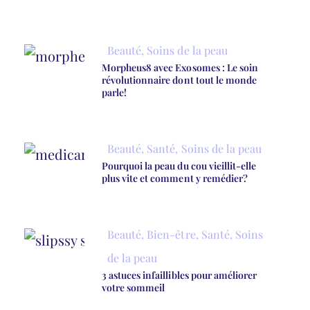
Beauté
,
Soins de la peau
Morpheus8 avec Exosomes : Le soin
révolutionnaire dont tout le monde
parle!
Beauté
,
Santé
,
Soins de la peau
Pourquoi la peau du cou vieillit-elle
plus vite et comment y remédier?
Beauté
,
Bien-être
,
Santé
,
Soins
de la peau
3 astuces infaillibles pour améliorer
votre sommeil