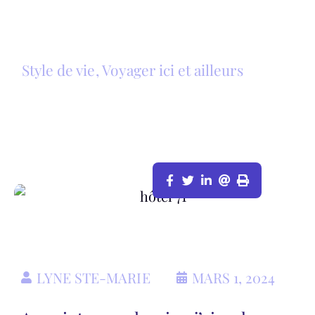
Style de vie
,
Voyager ici et ailleurs
PRENDRE SOIN DE SOI ET DES
AUTRES AVEC LA GAMME HOST DE
L’HÔTEL 71
LYNE STE-MARIE
MARS 1, 2024