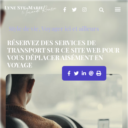
Style de vie
,
Voyager ici et ailleurs
RÉSERVEZ DES SERVICES DE
TRANSPORT SUR CE SITE WEB POUR
VOUS DÉPLACER AISÉMENT EN
VOYAGE