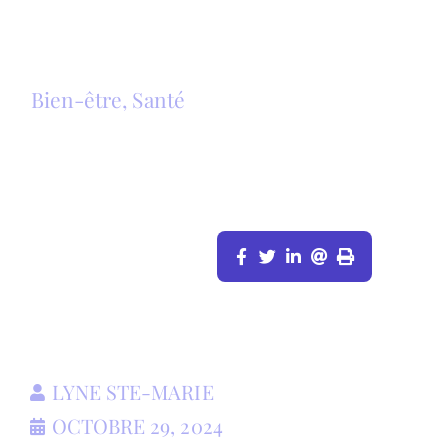
Bien-être
,
Santé
PRENDRE SOIN DE LA PEAU DU
VISAGE ET DES PARTIES INTIMES À
LA MÉNOPAUSE
LYNE STE-MARIE
OCTOBRE 29, 2024