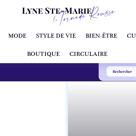
MODE
STYLE DE VIE
BIEN-ÊTRE
CU
BOUTIQUE
CIRCULAIRE
s vite et comment y
e du visage? Et y a-