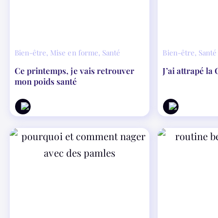
Bien-être
,
Mise en forme
,
Santé
Bien-être
,
Santé
Ce printemps, je vais retrouver
J’ai attrapé l
mon poids santé