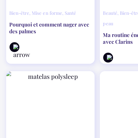
Bien-être
,
Mise en forme
,
Santé
Beauté
,
Bien-êtr
peau
Pourquoi et comment nager avec
des palmes
Ma routine én
avec Clarins