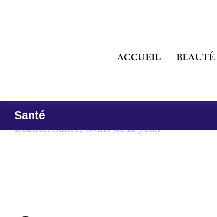
ACCUEIL
BEAUTÉ
Santé
Beauté
,
Santé
,
Soins de la peau
Pourquoi la peau du cou vieillit-elle plu
remédier?
Pourquoi la peau du cou ride plus vite que cell
t-il des solutions? Je vous raconte …