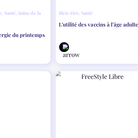
e
,
Santé
,
Soins de la
Bien-être
,
Santé
L’utilité des vaccins à l’âge adult
ergie du printemps