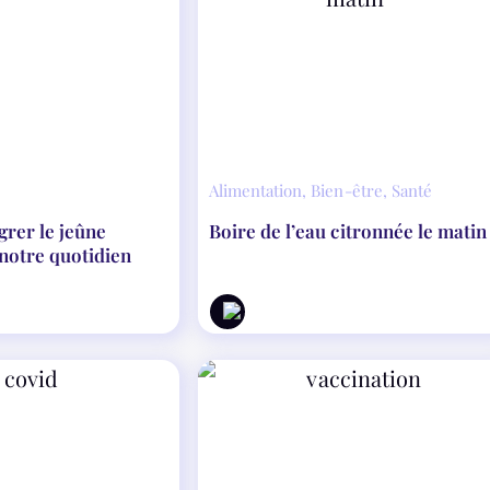
Alimentation
,
Bien-être
,
Santé
rer le jeûne
Boire de l’eau citronnée le matin
 notre quotidien