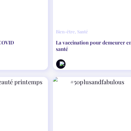
Bien-être
,
Santé
a COVID
La vaccination pour demeurer e
santé