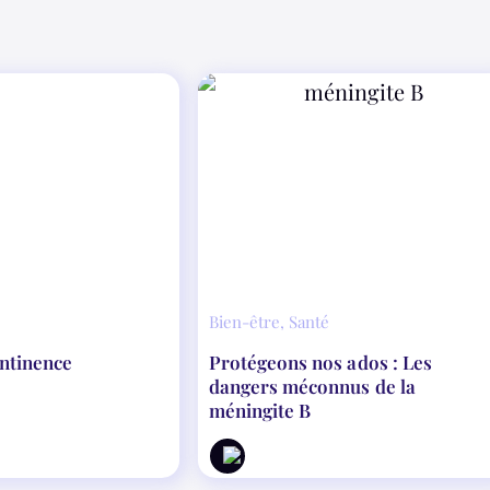
Bien-être
,
Santé
ontinence
Protégeons nos ados : Les
dangers méconnus de la
méningite B