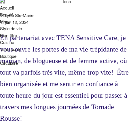
Accueil
Beauté
Lyne Ste-Marie
Mode
juin 12, 2024
Style de vie
Bien-être
En partenariat avec TENA Sensitive Care, je
Cuisine
vous ouvre les portes de ma vie trépidante de
Taroscope
Boutique
maman, de blogueuse et de femme active, où
Circulaire
tout va parfois très vite, même trop vite! Être
bien organisée et me sentir en confiance à
toute heure du jour est essentiel pour passer à
travers mes longues journées de Tornade
Rousse!