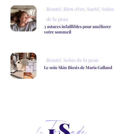
Beauté
,
Bien-être
,
Santé
,
Soins
de la peau
3 astuces infaillibles pour améliorer
votre sommeil
Beauté
,
Soins de la peau
Le soin Skin Biosis de Maria Galland