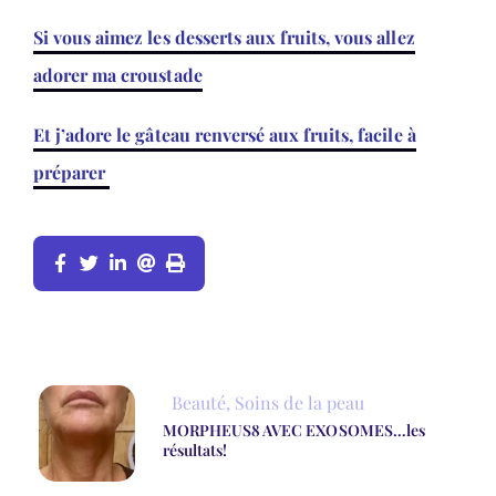
Si vous aimez les desserts aux fruits, vous allez
adorer ma croustade
Et j’adore le gâteau renversé aux fruits, facile à
préparer
Beauté
,
Soins de la peau
MORPHEUS8 AVEC EXOSOMES…les
résultats!