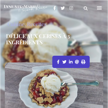
Cuisine
,
Recettes
DÉLICE AUX CERISES À 3
INGRÉDIENTS