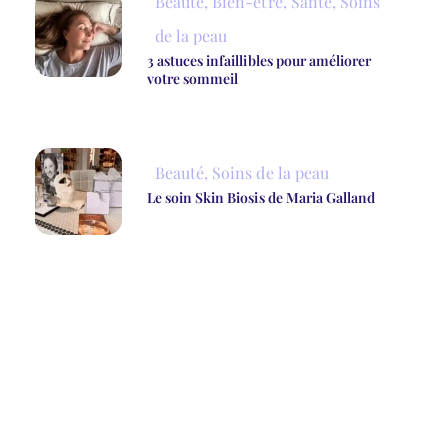
Beauté
,
Bien-être
,
Santé
,
Soins
de la peau
3 astuces infaillibles pour améliorer
votre sommeil
Beauté
,
Soins de la peau
Le soin Skin Biosis de Maria Galland