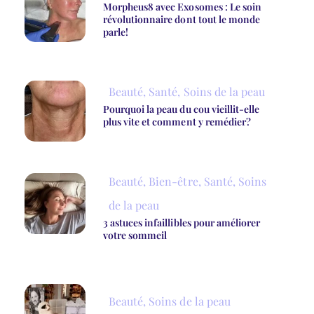
Morpheus8 avec Exosomes : Le soin
révolutionnaire dont tout le monde
parle!
Beauté
,
Santé
,
Soins de la peau
Pourquoi la peau du cou vieillit-elle
plus vite et comment y remédier?
Beauté
,
Bien-être
,
Santé
,
Soins
de la peau
3 astuces infaillibles pour améliorer
votre sommeil
Beauté
,
Soins de la peau