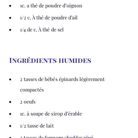
1c. a thé de poudre d’oignon
1/2 c. À thé de poudre d’ail
1/4 de c. À thé de sel
Ingrédients humides
2 tasses de bébés épinards légèrement
compactés
2 oeufs
1c. à soupe de sirop d’érable
1/2 tasse de lait
2 tasses de formage cheddar râpé