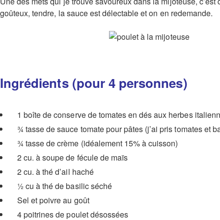
Une des mets qui je trouve savoureux dans la mijoteuse, c’est dé
goûteux, tendre, la sauce est délectable et on en redemande.
Ingrédients (pour 4 personnes)
1 boîte de conserve de tomates en dés aux herbes italienn
¾ tasse de sauce tomate pour pâtes (j’ai pris tomates et ba
¾ tasse de crème (idéalement 15% à cuisson)
2 cu. à soupe de fécule de maïs
2 cu. à thé d’ail haché
½ cu à thé de basilic séché
Sel et poivre au goût
4 poitrines de poulet désossées