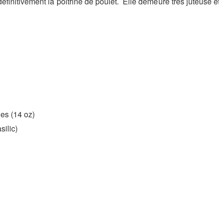
finitivement la poitrine de poulet. Elle demeure très juteuse et
es (14 oz)
silic)