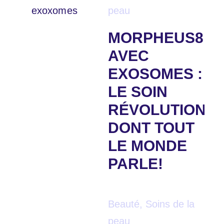
peau
MORPHEUS8
AVEC
EXOSOMES :
LE SOIN
RÉVOLUTIONN
DONT TOUT
LE MONDE
PARLE!
Beauté
,
Soins de la
peau