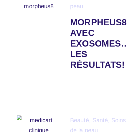
peau
MORPHEUS8
AVEC
EXOSOMES…
LES
RÉSULTATS!
Beauté
,
Santé
,
Soins
de la peau