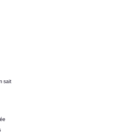
 sait
lée
s