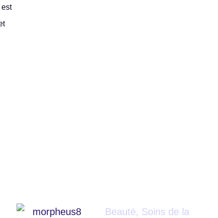
 est
et
Beauté
,
Soins de la