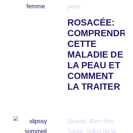
peau
ROSACÉE:
COMPRENDRE
CETTE
MALADIE DE
LA PEAU ET
COMMENT
LA TRAITER
Beauté
,
Bien-être
,
Santé
,
Soins de la