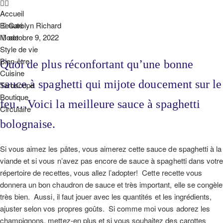
Accueil
Beauté
Carolyn Richard
Mode
octobre 9, 2022
Style de vie
Bien-être
Quoi de plus réconfortant qu’une bonne
Cuisine
sauce à spaghetti qui mijote doucement sur le
Taroscope
Boutique
feu…Voici la meilleure sauce à spaghetti
Circulaire
bolognaise.
Si vous aimez les pâtes, vous aimerez cette sauce de spaghetti à la
viande et si vous n’avez pas encore de sauce à spaghetti dans votr
répertoire de recettes, vous allez l’adopter! Cette recette vous
donnera un bon chaudron de sauce et très important, elle se congèle
très bien. Aussi, il faut jouer avec les quantités et les ingrédients,
ajuster selon vos propres goûts. Si comme moi vous adorez les
champignons, mettez-en plus et si vous souhaitez des carottes