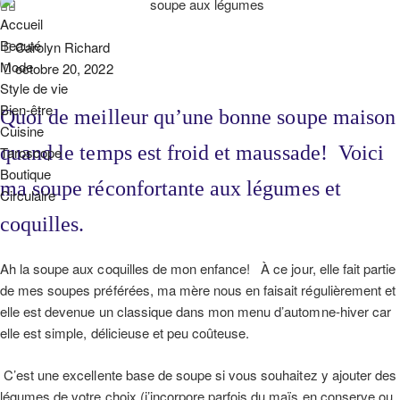
Accueil
Beauté
Carolyn Richard
Mode
octobre 20, 2022
Style de vie
Bien-être
Quoi de meilleur qu’une bonne soupe maison
Cuisine
quand le temps est froid et maussade! Voici
Taroscope
Boutique
ma soupe réconfortante aux légumes et
Circulaire
coquilles.
Ah la soupe aux coquilles de mon enfance! À ce jour, elle fait partie
de mes soupes préférées, ma mère nous en faisait régulièrement et
elle est devenue un classique dans mon menu d’automne-hiver car
elle est simple, délicieuse et peu coûteuse.
C’est une excellente base de soupe si vous souhaitez y ajouter des
légumes de votre choix (j’incorpore parfois du maïs en conserve ou