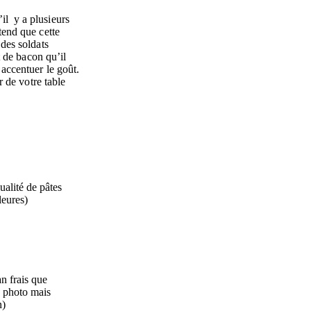
il y a plusieurs
tend que cette
 des soldats
t de bacon qu’il
 accentuer le goût.
r de votre table
ualité de pâtes
leures)
n frais que
a photo mais
n)