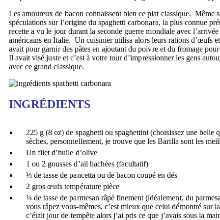
Les amoureux de bacon connaissent bien ce plat classique. Même s’
spéculations sur l’origine du spaghetti carbonara, la plus connue pré
recette a vu le jour durant la seconde guerre mondiale avec l’arrivée
américains en Italie. Un cuisinier utilisa alors leurs rations d’œufs e
avait pour garnir des pâtes en ajoutant du poivre et du fromage pour
Il avait visé juste et c’est à votre tour d’impressionner les gens autou
avec ce grand classique.
INGRÉDIENTS
225 g (8 oz) de spaghetti ou spaghettini (choisissez une belle q
sèches, personnellement, je trouve que les Barilla sont les meil
Un filet d’huile d’olive
1 ou 2 gousses d’ail hachées (facultatif)
⅓ de tasse de pancetta ou de bacon coupé en dés
2 gros œufs température pièce
¼ de tasse de parmesan râpé finement (idéalement, du parmesa
vous râpez vous-mêmes, c’est mieux que celui démontré sur l
c’était jour de tempête alors j’ai pris ce que j’avais sous la mai