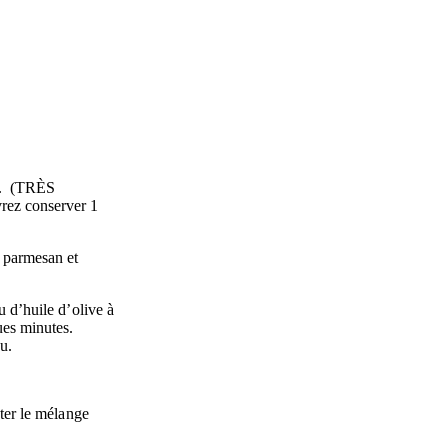
nt. (TRÈS
rez conserver 1
e parmesan et
 d’huile d’olive à
ques minutes.
eu.
uter le mélange