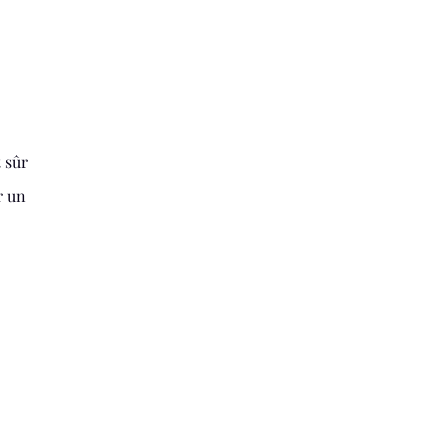
 sûr
r un