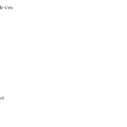
de s’en
 et