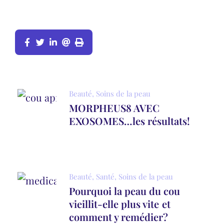
Beauté
,
Soins de la peau
MORPHEUS8 AVEC
EXOSOMES…les résultats!
Beauté
,
Santé
,
Soins de la peau
Pourquoi la peau du cou
vieillit-elle plus vite et
comment y remédier?