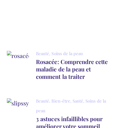
Beauté
,
Soins de la peau
Rosacée: Comprendre cette
maladie de la peau et
comment la traiter
Beauté
,
Bien-être
,
Santé
,
Soins de la
peau
3 astuces infaillibles pour
améliorer votre sommeil