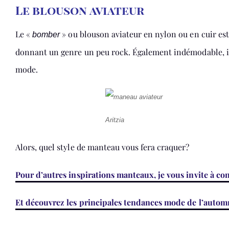
Le blouson aviateur
Le «
» ou blouson aviateur en nylon ou en cuir es
bomber
donnant un genre un peu rock. Également indémodable, il 
mode.
Aritzia
Alors, quel style de manteau vous fera craquer?
Pour d’autres inspirations manteaux, je vous invite à c
Et découvrez les principales tendances mode de l’autom