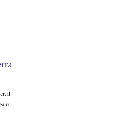
erra
r, il
teaux