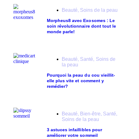
Beauté
,
Soins de la peau
Morpheus8 avec Exosomes : Le
soin révolutionnaire dont tout le
monde parle!
Beauté
,
Santé
,
Soins de
la peau
Pourquoi la peau du cou vieillit-
elle plus vite et comment y
remédier?
Beauté
,
Bien-être
,
Santé
,
Soins de la peau
3 astuces infaillibles pour
améliorer votre sommeil