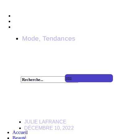
Mode
,
Tendances
Les 3 TOP tendances mode des fêtes
JULIE LAFRANCE
DÉCEMBRE 10, 2022
Accueil
Beauté