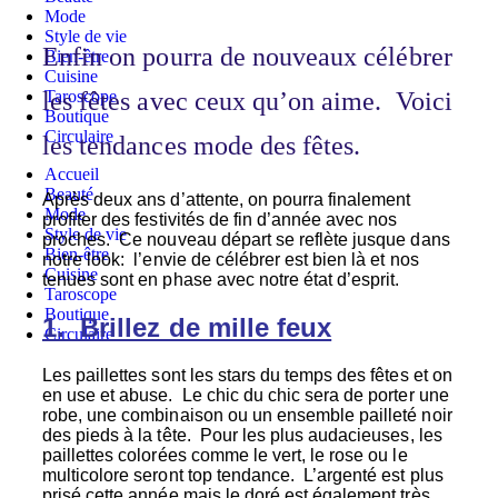
Mode
Style de vie
Enfin on pourra de nouveaux célébrer
Bien-être
Cuisine
Taroscope
les fêtes avec ceux qu’on aime. Voici
Boutique
Circulaire
les tendances mode des fêtes.
Accueil
Beauté
Après deux ans d’attente, on pourra finalement
Mode
profiter des festivités de fin d’année avec nos
Style de vie
proches. Ce nouveau départ se reflète jusque dans
Bien-être
notre look: l’envie de célébrer est bien là et nos
Cuisine
tenues sont en phase avec notre état d’esprit.
Taroscope
Boutique
1. Brillez de mille feux
Circulaire
Les paillettes sont les stars du temps des fêtes et on
en use et abuse. Le chic du chic sera de porter une
robe, une combinaison ou un ensemble pailleté noir
des pieds à la tête. Pour les plus audacieuses, les
paillettes colorées comme le vert, le rose ou le
multicolore seront top tendance. L’argenté est plus
prisé cette année mais le doré est également très