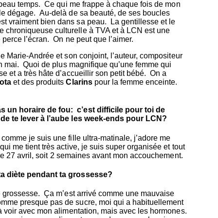
 le beau temps. Ce qui me frappe à chaque fois de mon
elle dégage. Au-delà de sa beauté, de ses boucles
st vraiment bien dans sa peau. La gentillesse et le
 chroniqueuse culturelle à TVA et à LCN est une
 perce l’écran.
On ne peut que l’aimer.
e Marie-Andrée et son conjoint, l’auteur, compositeur
t en mai. Quoi de plus magnifique qu’une femme qui
e et a très hâte d’accueillir son petit bébé. On a
Bota
et des produits
Clarins
pour la femme enceinte.
 un horaire de fou: c’est difficile pour toi de
et de te lever à l’aube les week-ends pour LCN?
comme je suis une fille ultra-matinale, j’adore me
i me tient très active, je suis super organisée et tout
, le 27 avril, soit 2 semaines avant mon accouchement.
 ta diète pendant ta grossesse?
e de grossesse. Ça m’est arrivé comme une mauvaise
somme presque pas de sucre, moi qui a habituellement
 à voir avec mon alimentation, mais avec les hormones.