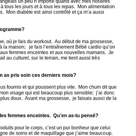
mangeais un peu n’importe quand avec mes horaires
 tous les jours et à tous les repas. Mon alimentation
és. Mon diabète est ainsi contrôlé et ça m’a aussi
 programme?
ne, où je fais du workout. Au début de ma grossesse,
 à la maison; je fais l’entraînement Bébé cardio qu’on
ée aux femmes enceintes et aux nouvelles mamans. Je
 au culturel, sur le terrain, me tient aussi très
 as pris soin ces derniers mois?
s fournis et qui poussent plus vite. Mon chum dit que
e mon visage qui est beaucoup plus sensible; j’ai donc
it plus doux. Avant ma grossesse, je faisais aussi de la
r les femmes enceintes. Qu’en as-tu pensé?
oduits pour le corps, c’est un pur bonheur que celui
igne de soins et de maquillage que j’aime beaucoup.