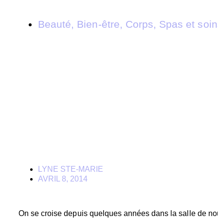
Beauté
,
Bien-être
,
Corps
,
Spas et soin
Massage pour femme enc
LYNE STE-MARIE
AVRIL 8, 2014
On se croise depuis quelques années dans la salle de nouv