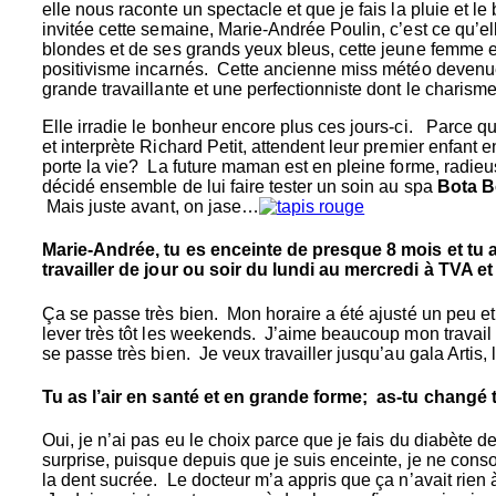
elle nous raconte un spectacle et que je fais la pluie et
invitée cette semaine, Marie-Andrée Poulin, c’est ce qu’
blondes et de ses grands yeux bleus, cette jeune femme e
positivisme incarnés. Cette ancienne miss météo devenue
grande travaillante et une perfectionniste dont le charisme
Elle irradie le bonheur encore plus ces jours-ci. Parce qu
et interprète Richard Petit, attendent leur premier enfan
porte la vie? La future maman est en pleine forme, radieus
décidé ensemble de lui faire tester un soin au spa
Bota 
Mais juste avant, on jase…
Marie-Andrée, tu es enceinte de presque 8 mois et tu as
travailler de jour ou soir du lundi au mercredi à TVA 
Ça se passe très bien. Mon horaire a été ajusté un peu et 
lever très tôt les weekends. J’aime beaucoup mon travail qu
se passe très bien. Je veux travailler jusqu’au gala Artis
Tu as l’air en santé et en grande forme; as-tu changé
Oui, je n’ai pas eu le choix parce que je fais du diabèt
surprise, puisque depuis que je suis enceinte, je ne con
la dent sucrée. Le docteur m’a appris que ça n’avait rien