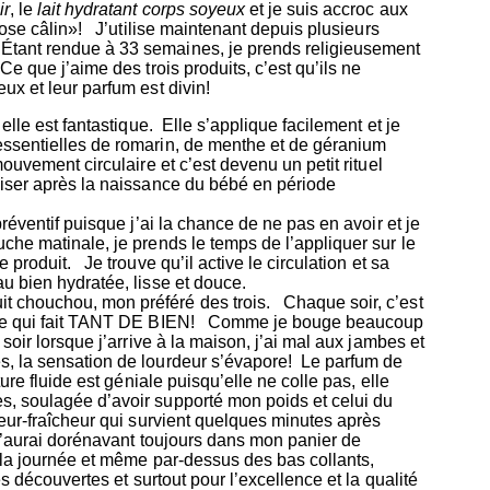
ir
, le
lait hydratant corps soyeux
et je suis accroc aux
rose câlin»! J’utilise maintenant depuis plusieurs
Étant rendue à 33 semaines, je prends religieusement
e que j’aime des trois produits, c’est qu’ils ne
ux et leur parfum est divin!
elle est fantastique. Elle s’applique facilement et je
 essentielles de romarin, de menthe et de géranium
mouvement circulaire et c’est devenu un petit rituel
liser après la naissance du bébé en période
re préventif puisque j’ai la chance de ne pas en avoir et je
che matinale, je prends le temps de l’appliquer sur le
 produit. Je trouve qu’il active le circulation et sa
au bien hydratée, lisse et douce.
t chouchou, mon préféré des trois. Chaque soir, c’est
racle qui fait TANT DE BIEN! Comme je bouge beaucoup
 soir lorsque j’arrive à la maison, j’ai mal aux jambes et
es, la sensation de lourdeur s’évapore! Le parfum de
ture fluide est géniale puisqu’elle ne colle pas, elle
s, soulagée d’avoir supporté mon poids et celui du
deur-fraîcheur qui survient quelques minutes après
 j’aurai dorénavant toujours dans mon panier de
 la journée et même par-dessus des bas collants,
s découvertes et surtout pour l’excellence et la qualité