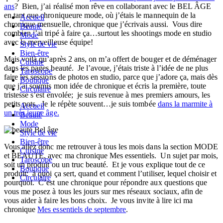
ans
? Bien, j’ai réalisé mon rêve en collaborant avec le BEL ÂGE
en tant que chroniqueure mode, où j’étais le mannequin de la
Accueil
chronique mensuelle, chronique que j’écrivais aussi. Vous dire
Beauté
combien j’ai tripé à faire ça…surtout les shootings mode en studio
Mode
avec la merveilleuse équipe!
Style de vie
Bien-être
Mais voilà qu’après 2 ans, on m’a offert de bouger et de déménager
Cuisine
dans les pages beauté. Je l’avoue, j’étais triste à l’idée de ne plus
Taroscope
faire les sessions de photos en studio, parce que j’adore ça, mais dès
Boutique
que j’ai soumis mon idée de chronique et écris la première, toute
Circulaire
tristesse s’est envolée; je suis revenue à mes premiers amours, les
petits pots. Je le répète souvent…je suis tombée
dans la marmite à
Accueil
un très jeune âge.
Beauté
Mode
Style de vie
Bien-être
Vous allez donc me retrouver à tous les mois dans la section MODE
Cuisine
et BEAUTÉ, avec ma chronique Mes essentiels. Un sujet par mois,
Taroscope
soit un produit ou un truc beauté. Et je vous explique tout de ce
Boutique
produit: à quoi ça sert, quand et comment l’utiliser, lequel choisir et
Circulaire
pourquoi. C’est une chronique pour répondre aux questions que
vous me posez à tous les jours sur mes réseaux sociaux, afin de
vous aider à faire les bons choix. Je vous invite à lire ici ma
chronique
Mes essentiels de septembre
.