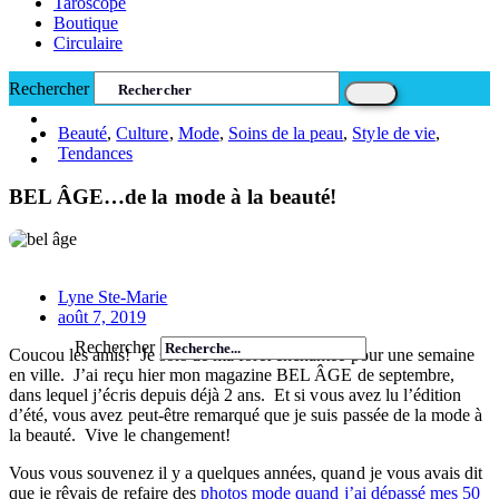
Taroscope
Boutique
Circulaire
Rechercher
Beauté
,
Culture
,
Mode
,
Soins de la peau
,
Style de vie
,
Tendances
BEL ÂGE…de la mode à la beauté!
Lyne Ste-Marie
août 7, 2019
Rechercher
Coucou les amis! Je sors de ma forêt enchantée pour une semaine
en ville. J’ai reçu hier mon magazine BEL ÂGE de septembre,
dans lequel j’écris depuis déjà 2 ans. Et si vous avez lu l’édition
d’été, vous avez peut-être remarqué que je suis passée de la mode à
la beauté. Vive le changement!
Vous vous souvenez il y a quelques années, quand je vous avais dit
que je rêvais de refaire des
photos mode quand j’ai dépassé mes 50