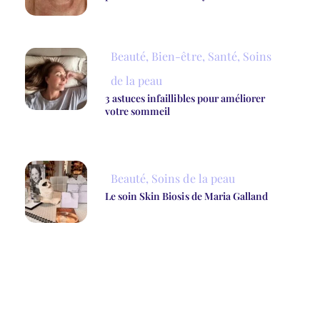
Beauté
,
Bien-être
,
Santé
,
Soins
de la peau
3 astuces infaillibles pour améliorer
votre sommeil
Beauté
,
Soins de la peau
Le soin Skin Biosis de Maria Galland