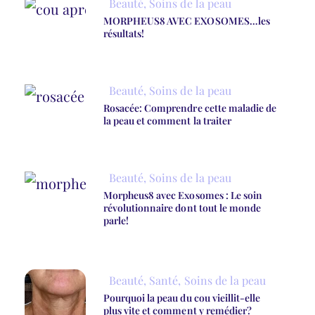
Beauté
,
Soins de la peau
MORPHEUS8 AVEC EXOSOMES…les
résultats!
Beauté
,
Soins de la peau
Rosacée: Comprendre cette maladie de
la peau et comment la traiter
Beauté
,
Soins de la peau
Morpheus8 avec Exosomes : Le soin
révolutionnaire dont tout le monde
parle!
Beauté
,
Santé
,
Soins de la peau
Pourquoi la peau du cou vieillit-elle
plus vite et comment y remédier?