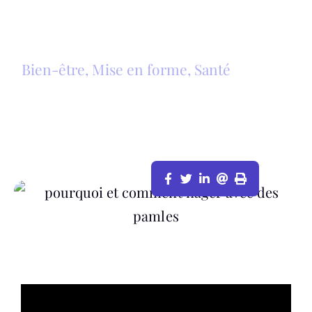
Bien-être
,
Mise en forme
,
Santé
POURQUOI ET COMMENT NAGER
AVEC DES PALMES