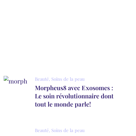
Beauté
,
Soins de la peau
Morpheus8 avec Exosomes :
Le soin révolutionnaire dont
tout le monde parle!
Beauté
,
Soins de la peau