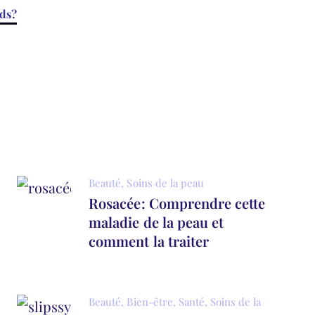
rds?
Beauté
,
Soins de la peau
Rosacée: Comprendre cette
maladie de la peau et
comment la traiter
Beauté
,
Bien-être
,
Santé
,
Soins de la