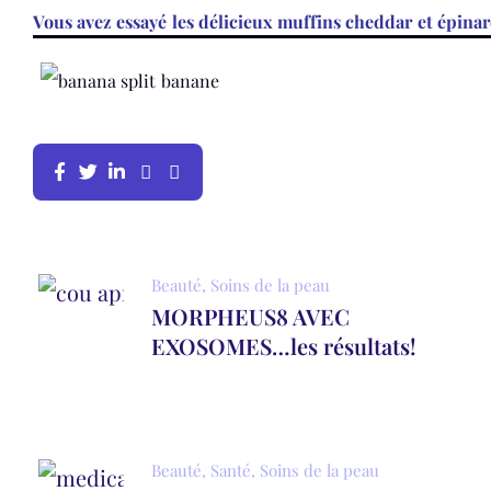
Vous avez essayé les délicieux muffins cheddar et épina
Beauté
,
Soins de la peau
MORPHEUS8 AVEC
EXOSOMES…les résultats!
Beauté
,
Santé
,
Soins de la peau