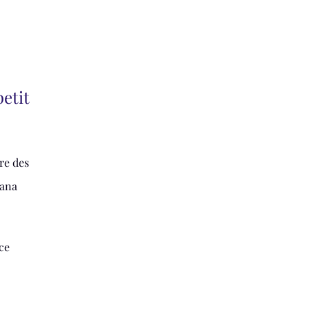
petit
ire des
nana
ce