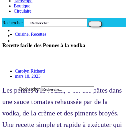
Taroscope
Boutique
Circulaire
Rechercher
Cuisine
,
Recettes
Recette facile des Pennes à la vodka
Carolyn Richard
mars 18, 2023
Les pennes à la vodka, c’est des pâtes dans
Rechercher
une sauce tomates rehaussée par de la
vodka, de la crème et des piments broyés.
Une recette simple et rapide à exécuter qui