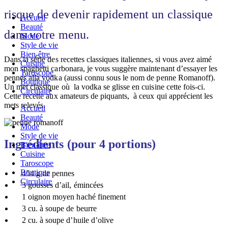
risque de devenir rapidement un classique
Accueil
Beauté
dans votre menu.
Mode
Style de vie
Bien-être
Dans la série des recettes classiques italiennes, si vous avez aimé
Cuisine
mon spaghetti carbonara, je vous suggère maintenant d’essayer les
Taroscope
pennes alla vodka (aussi connu sous le nom de penne Romanoff).
Boutique
Un met classique où la vodka se glisse en cuisine cette fois-ci.
Circulaire
Cette recette aux amateurs de piquants, à ceux qui apprécient les
mets relevés.
Accueil
Beauté
Mode
Style de vie
Ingrédients (pour 4 portions)
Bien-être
Cuisine
Taroscope
Boutique
454 g de pennes
Circulaire
3 gousses d’ail, émincées
1 oignon moyen haché finement
3 cu. à soupe de beurre
2 cu. à soupe d’huile d’olive