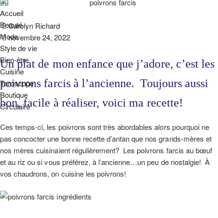
Accueil
Beauté
Carolyn Richard
Mode
novembre 24, 2022
Style de vie
Bien-être
Un plat de mon enfance que j’adore, c’est les
Cuisine
poivrons farcis à l’ancienne. Toujours aussi
Taroscope
Boutique
bon, facile à réaliser, voici ma recette!
Circulaire
Ces temps-ci, les poivrons sont très abordables alors pourquoi ne
pas concocter une bonne recette d’antan que nos grands-mères et
nos mères cuisinaient régulièrement? Les poivrons farcis au bœuf
et au riz ou si vous préférez, à l’ancienne…un peu de nostalgie! À
vos chaudrons, on cuisine les poivrons!