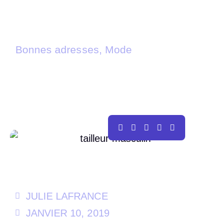
Bonnes adresses
,
Mode
TOP 3 DES BASIQUES MODE EN
SOLDE À SE PROCURER
JULIE LAFRANCE
JANVIER 10, 2019