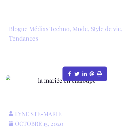
Blogue Médias Techno
,
Mode
,
Style de vie
,
Tendances
LA MARIÉE EN CHALOUPE…
LYNE STE-MARIE
OCTOBRE 15, 2020