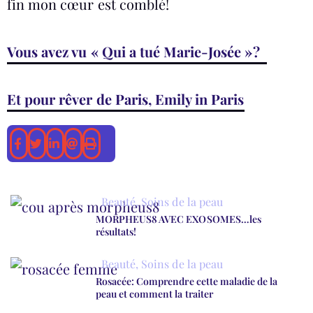
fin mon cœur est comblé!
Vous avez vu « Qui a tué Marie-Josée »?
Et pour rêver de Paris, Emily in Paris
Beauté
,
Soins de la peau
MORPHEUS8 AVEC EXOSOMES…les
résultats!
Beauté
,
Soins de la peau
Rosacée: Comprendre cette maladie de la
peau et comment la traiter