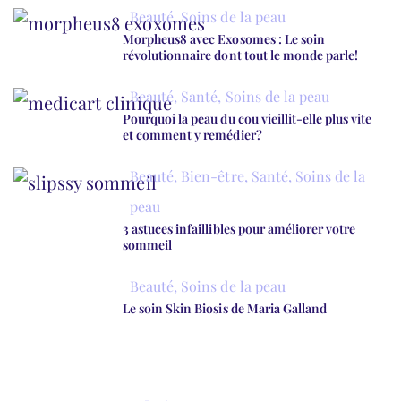
Beauté
,
Soins de la peau
Morpheus8 avec Exosomes : Le soin
révolutionnaire dont tout le monde parle!
Beauté
,
Santé
,
Soins de la peau
Pourquoi la peau du cou vieillit-elle plus vite
et comment y remédier?
Beauté
,
Bien-être
,
Santé
,
Soins de la
peau
3 astuces infaillibles pour améliorer votre
sommeil
Beauté
,
Soins de la peau
Le soin Skin Biosis de Maria Galland