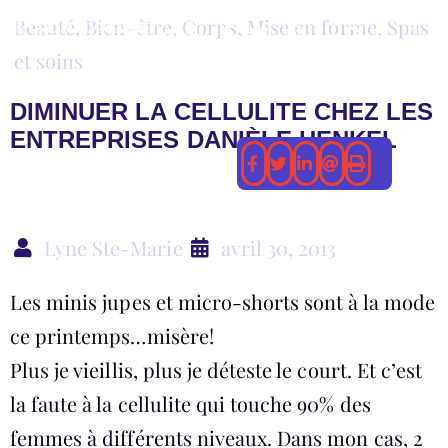
Beauté
,
Bien-être
,
Corps
,
Mise en forme
,
Spas
et soins
Style de vie
DIMINUER LA CELLULITE CHEZ LES
ENTREPRISES DANIÈLE HENKEL
Lyne Ste-Marie
avril 30, 2013
Les minis jupes et micro-shorts sont à la mode
ce printemps…misère!
Plus je vieillis, plus je déteste le court. Et c’est
la faute à la cellulite qui touche 90% des
femmes à différents niveaux. Dans mon cas, 2