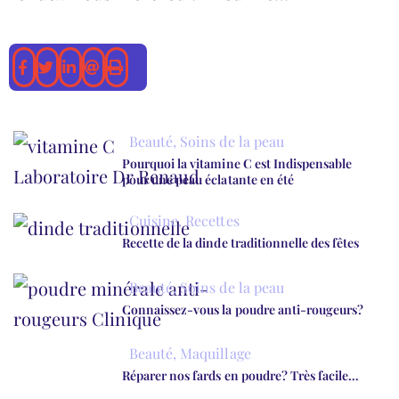
Beauté
,
Soins de la peau
Pourquoi la vitamine C est Indispensable
pour une peau éclatante en été
Cuisine
,
Recettes
Recette de la dinde traditionnelle des fêtes
Beauté
,
Soins de la peau
Connaissez-vous la poudre anti-rougeurs?
Beauté
,
Maquillage
Réparer nos fards en poudre? Très facile…