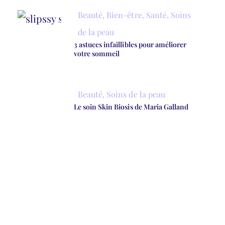
Beauté
,
Bien-être
,
Santé
,
Soins
de la peau
3 astuces infaillibles pour améliorer
votre sommeil
Beauté
,
Soins de la peau
Le soin Skin Biosis de Maria Galland