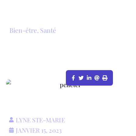
Bien-être
,
Santé
MES 6 CONSEILS POUR PELLETER
SANS SE BLESSER
LYNE STE-MARIE
JANVIER 15, 2023