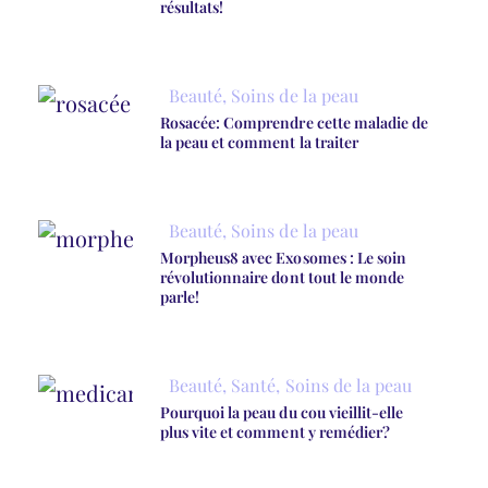
résultats!
Beauté
,
Soins de la peau
Rosacée: Comprendre cette maladie de
la peau et comment la traiter
Beauté
,
Soins de la peau
Morpheus8 avec Exosomes : Le soin
révolutionnaire dont tout le monde
parle!
Beauté
,
Santé
,
Soins de la peau
Pourquoi la peau du cou vieillit-elle
plus vite et comment y remédier?