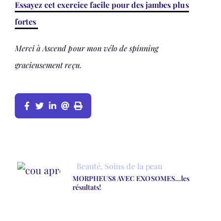
Essayez cet exercice facile pour des jambes plus
fortes
Merci à Ascend pour mon vélo de spinning
gracieusement reçu.
Beauté
,
Soins de la peau
MORPHEUS8 AVEC EXOSOMES…les
résultats!