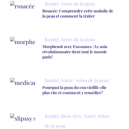
Beauté
,
Soins de la peau
Rosacée: Comprendre cette maladie de
la peau et comment la traiter
Beauté
,
Soins de la peau
Morpheus8 avec Exosomes : Le soin
révolutionnaire dont tout le monde
parle!
Beauté
,
Santé
,
Soins de la peau
Pourquoi la peau du cou vieillit-elle
plus vite et comment y remédier?
Beauté
,
Bien-être
,
Santé
,
Soins
de la peau