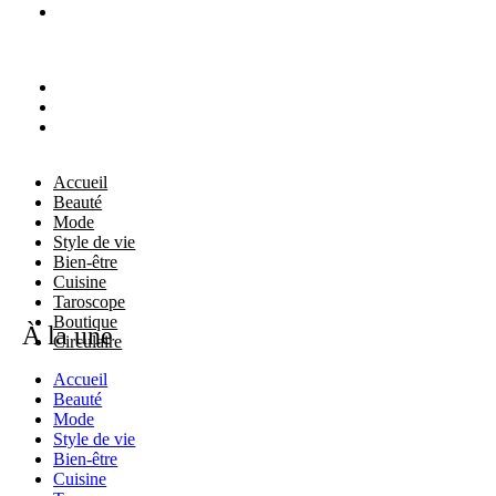
Accueil
Beauté
Mode
Style de vie
Bien-être
Cuisine
Taroscope
Boutique
À la une
Circulaire
Accueil
Beauté
Mode
Style de vie
Bien-être
Cuisine