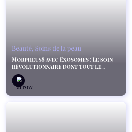
Beauté
,
Soins de la peau
Morpheus8 avec Exosomes : Le soin
révolutionnaire dont tout le
monde parle!